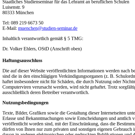
Staatliches Studienseminar für das Lehramt an beruflichen Schulen
Luisenstr. 9
80333 München
Tel: 089 219 6673 50
E-Mail:
muenchen@studien-seminar.de
Inhaltlich verantwortlich gemäß § 5 TMG:
Dr. Volker Ehlers, OStD (Anschrift oben)
Haftungsausschluss
Die auf dieser Website veröffentlichten Informationen werden nach b
sind die in den einschlägigen Verkündigungsorganen (z. B. Schulord
haftet insbesondere nicht für Schäden, die durch Nutzung oder Nich
Computerviren verursacht werden, wird nicht gehaftet. Trotz sorgfältig
ausschließlich deren Betreiber verantwortlich.
Nutzungsbedingungen
Texte, Bilder, Grafiken sowie die Gestaltung dieser Internetseiten u
Erlasse und Bekanntmachungen sowie Entscheidungen und amtlich verf
veröffentlicht worden sind, mit der Einschränkung, dass die Besti
dürfen von Ihnen nur zum privaten und sonstigen eigenen Gebrauch 
davon in anderen elektronischen oder gedruckten Publikationen und der