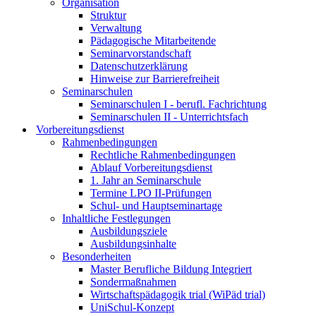
Organisation
Struktur
Verwaltung
Pädagogische Mitarbeitende
Seminarvorstandschaft
Datenschutzerklärung
Hinweise zur Barrierefreiheit
Seminarschulen
Seminarschulen I - berufl. Fachrichtung
Seminarschulen II - Unterrichtsfach
Vorbereitungsdienst
Rahmenbedingungen
Rechtliche Rahmenbedingungen
Ablauf Vorbereitungsdienst
1. Jahr an Seminarschule
Termine LPO II-Prüfungen
Schul- und Hauptseminartage
Inhaltliche Festlegungen
Ausbildungsziele
Ausbildungsinhalte
Besonderheiten
Master Berufliche Bildung Integriert
Sondermaßnahmen
Wirtschaftspädagogik trial (WiPäd trial)
UniSchul-Konzept