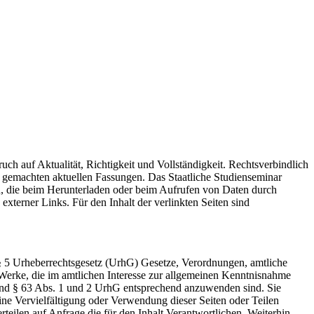
h auf Aktualität, Richtigkeit und Vollständigkeit. Rechtsverbindlich
 gemachten aktuellen Fassungen. Das Staatliche Studienseminar
n, die beim Herunterladen oder beim Aufrufen von Daten durch
externer Links. Für den Inhalt der verlinkten Seiten sind
h § 5 Urheberrechtsgesetz (UrhG) Gesetze, Verordnungen, amtliche
 Werke, die im amtlichen Interesse zur allgemeinen Kenntnisnahme
 und § 63 Abs. 1 und 2 UrhG entsprechend anzuwenden sind. Sie
e Vervielfältigung oder Verwendung dieser Seiten oder Teilen
rteilen auf Anfrage die für den Inhalt Verantwortlichen. Weiterhin