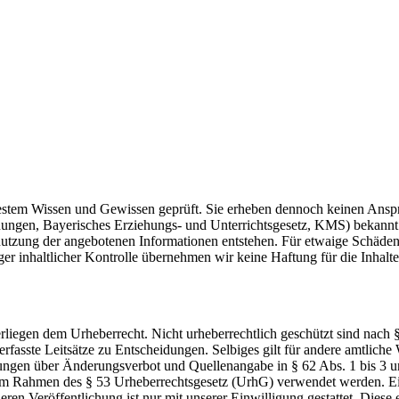
estem Wissen und Gewissen geprüft. Sie erheben dennoch keinen Anspruc
nungen, Bayerisches Erziehungs- und Unterrichtsgesetz, KMS) bekannt
tnutzung der angebotenen Informationen entstehen. Für etwaige Schäde
er inhaltlicher Kontrolle übernehmen wir keine Haftung für die Inhalte 
nterliegen dem Urheberrecht. Nicht urheberrechtlich geschützt sind nac
asste Leitsätze zu Entscheidungen. Selbiges gilt für andere amtliche
mmungen über Änderungsverbot und Quellenangabe in § 62 Abs. 1 bis 3
im Rahmen des § 53 Urheberrechtsgesetz (UrhG) verwendet werden. Ein
en Veröffentlichung ist nur mit unserer Einwilligung gestattet. Diese e