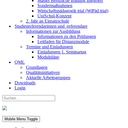
Master Berufliche Bildung Integriert
Sondermaßnahmen
Wirtschaftspädagogik trial (WiPäd trial)
UniSchul-Konzept
2. Jahr an Einsatzschule
Studienreferendarinnen und -referendare
Informationen zur Ausbildung
Informationen zu den Prüfungen
Leitfaden für Distanzmodule
Termine und Einladungen
Einladungen 1. Seminartag
Modulpläne
QML
Grundlagen
Qualitätsinitiativen
Aktuelle Arbeitsgruppen
Downloads
Login
Mobile Menu Toggle