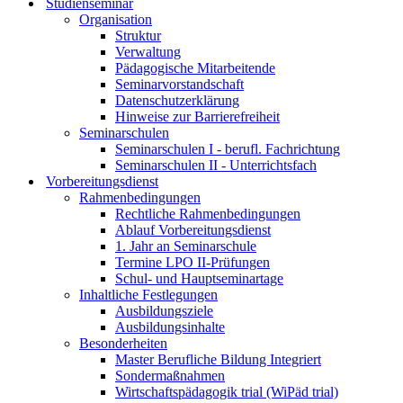
Studienseminar
Organisation
Struktur
Verwaltung
Pädagogische Mitarbeitende
Seminarvorstandschaft
Datenschutzerklärung
Hinweise zur Barrierefreiheit
Seminarschulen
Seminarschulen I - berufl. Fachrichtung
Seminarschulen II - Unterrichtsfach
Vorbereitungsdienst
Rahmenbedingungen
Rechtliche Rahmenbedingungen
Ablauf Vorbereitungsdienst
1. Jahr an Seminarschule
Termine LPO II-Prüfungen
Schul- und Hauptseminartage
Inhaltliche Festlegungen
Ausbildungsziele
Ausbildungsinhalte
Besonderheiten
Master Berufliche Bildung Integriert
Sondermaßnahmen
Wirtschaftspädagogik trial (WiPäd trial)