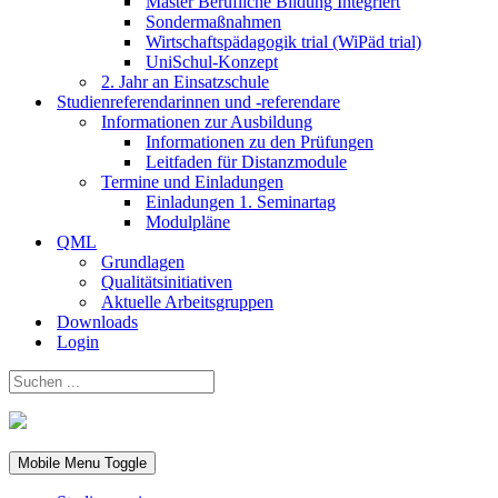
Master Berufliche Bildung Integriert
Sondermaßnahmen
Wirtschaftspädagogik trial (WiPäd trial)
UniSchul-Konzept
2. Jahr an Einsatzschule
Studienreferendarinnen und -referendare
Informationen zur Ausbildung
Informationen zu den Prüfungen
Leitfaden für Distanzmodule
Termine und Einladungen
Einladungen 1. Seminartag
Modulpläne
QML
Grundlagen
Qualitätsinitiativen
Aktuelle Arbeitsgruppen
Downloads
Login
Mobile Menu Toggle