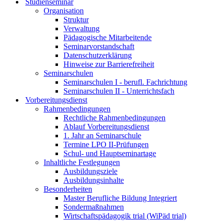
Studienseminar
Organisation
Struktur
Verwaltung
Pädagogische Mitarbeitende
Seminarvorstandschaft
Datenschutzerklärung
Hinweise zur Barrierefreiheit
Seminarschulen
Seminarschulen I - berufl. Fachrichtung
Seminarschulen II - Unterrichtsfach
Vorbereitungsdienst
Rahmenbedingungen
Rechtliche Rahmenbedingungen
Ablauf Vorbereitungsdienst
1. Jahr an Seminarschule
Termine LPO II-Prüfungen
Schul- und Hauptseminartage
Inhaltliche Festlegungen
Ausbildungsziele
Ausbildungsinhalte
Besonderheiten
Master Berufliche Bildung Integriert
Sondermaßnahmen
Wirtschaftspädagogik trial (WiPäd trial)