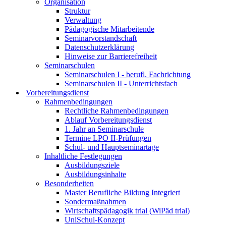
Organisation
Struktur
Verwaltung
Pädagogische Mitarbeitende
Seminarvorstandschaft
Datenschutzerklärung
Hinweise zur Barrierefreiheit
Seminarschulen
Seminarschulen I - berufl. Fachrichtung
Seminarschulen II - Unterrichtsfach
Vorbereitungsdienst
Rahmenbedingungen
Rechtliche Rahmenbedingungen
Ablauf Vorbereitungsdienst
1. Jahr an Seminarschule
Termine LPO II-Prüfungen
Schul- und Hauptseminartage
Inhaltliche Festlegungen
Ausbildungsziele
Ausbildungsinhalte
Besonderheiten
Master Berufliche Bildung Integriert
Sondermaßnahmen
Wirtschaftspädagogik trial (WiPäd trial)
UniSchul-Konzept