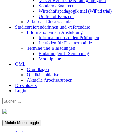
Master Berufliche Bildung Integriert
Sondermaßnahmen
Wirtschaftspädagogik trial (WiPäd trial)
UniSchul-Konzept
2. Jahr an Einsatzschule
Studienreferendarinnen und -referendare
Informationen zur Ausbildung
Informationen zu den Prüfungen
Leitfaden für Distanzmodule
Termine und Einladungen
Einladungen 1. Seminartag
Modulpläne
QML
Grundlagen
Qualitätsinitiativen
Aktuelle Arbeitsgruppen
Downloads
Login
Mobile Menu Toggle