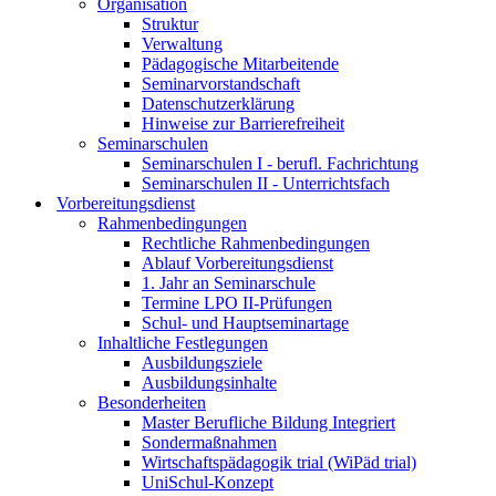
Organisation
Struktur
Verwaltung
Pädagogische Mitarbeitende
Seminarvorstandschaft
Datenschutzerklärung
Hinweise zur Barrierefreiheit
Seminarschulen
Seminarschulen I - berufl. Fachrichtung
Seminarschulen II - Unterrichtsfach
Vorbereitungsdienst
Rahmenbedingungen
Rechtliche Rahmenbedingungen
Ablauf Vorbereitungsdienst
1. Jahr an Seminarschule
Termine LPO II-Prüfungen
Schul- und Hauptseminartage
Inhaltliche Festlegungen
Ausbildungsziele
Ausbildungsinhalte
Besonderheiten
Master Berufliche Bildung Integriert
Sondermaßnahmen
Wirtschaftspädagogik trial (WiPäd trial)
UniSchul-Konzept