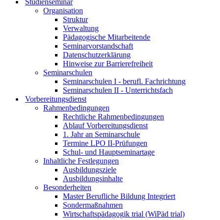
Studienseminar
Organisation
Struktur
Verwaltung
Pädagogische Mitarbeitende
Seminarvorstandschaft
Datenschutzerklärung
Hinweise zur Barrierefreiheit
Seminarschulen
Seminarschulen I - berufl. Fachrichtung
Seminarschulen II - Unterrichtsfach
Vorbereitungsdienst
Rahmenbedingungen
Rechtliche Rahmenbedingungen
Ablauf Vorbereitungsdienst
1. Jahr an Seminarschule
Termine LPO II-Prüfungen
Schul- und Hauptseminartage
Inhaltliche Festlegungen
Ausbildungsziele
Ausbildungsinhalte
Besonderheiten
Master Berufliche Bildung Integriert
Sondermaßnahmen
Wirtschaftspädagogik trial (WiPäd trial)