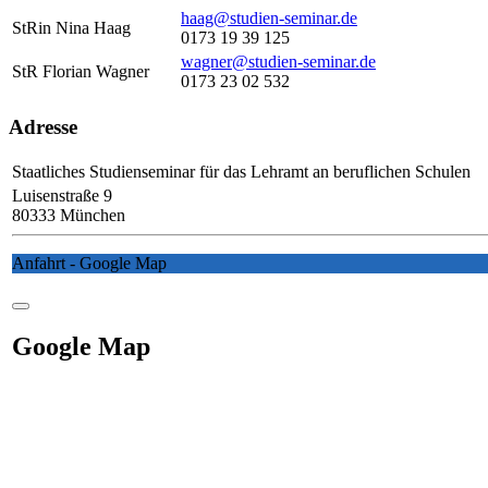
haag@studien-seminar.de
StRin Nina Haag
0173 19 39 125
wagner@studien-seminar.de
StR Florian Wagner
0173 23 02 532
Adresse
Staatliches Studienseminar für das Lehramt an beruflichen Schulen
Luisenstraße 9
80333 München
Anfahrt - Google Map
Google Map