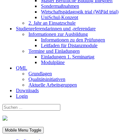
Master Berufliche Bildung Integriert
Sondermaßnahmen
Wirtschaftspädagogik trial (WiPäd trial)
UniSchul-Konzept
2. Jahr an Einsatzschule
Studienreferendarinnen und -referendare
Informationen zur Ausbildung
Informationen zu den Prüfungen
Leitfaden für Distanzmodule
Termine und Einladungen
Einladungen 1. Seminartag
Modulpläne
QML
Grundlagen
Qualitätsinitiativen
Aktuelle Arbeitsgruppen
Downloads
Login
Mobile Menu Toggle