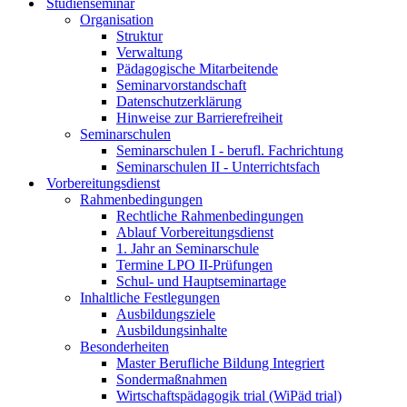
Studienseminar
Organisation
Struktur
Verwaltung
Pädagogische Mitarbeitende
Seminarvorstandschaft
Datenschutzerklärung
Hinweise zur Barrierefreiheit
Seminarschulen
Seminarschulen I - berufl. Fachrichtung
Seminarschulen II - Unterrichtsfach
Vorbereitungsdienst
Rahmenbedingungen
Rechtliche Rahmenbedingungen
Ablauf Vorbereitungsdienst
1. Jahr an Seminarschule
Termine LPO II-Prüfungen
Schul- und Hauptseminartage
Inhaltliche Festlegungen
Ausbildungsziele
Ausbildungsinhalte
Besonderheiten
Master Berufliche Bildung Integriert
Sondermaßnahmen
Wirtschaftspädagogik trial (WiPäd trial)