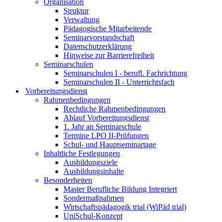
Organisation
Struktur
Verwaltung
Pädagogische Mitarbeitende
Seminarvorstandschaft
Datenschutzerklärung
Hinweise zur Barrierefreiheit
Seminarschulen
Seminarschulen I - berufl. Fachrichtung
Seminarschulen II - Unterrichtsfach
Vorbereitungsdienst
Rahmenbedingungen
Rechtliche Rahmenbedingungen
Ablauf Vorbereitungsdienst
1. Jahr an Seminarschule
Termine LPO II-Prüfungen
Schul- und Hauptseminartage
Inhaltliche Festlegungen
Ausbildungsziele
Ausbildungsinhalte
Besonderheiten
Master Berufliche Bildung Integriert
Sondermaßnahmen
Wirtschaftspädagogik trial (WiPäd trial)
UniSchul-Konzept