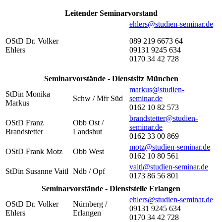
Leitender Seminarvorstand
ehlers@studien-seminar.de
OStD Dr. Volker
089 219 6673 64
Ehlers
09131 9245 634
0170 34 42 728
Seminarvorstände - Dienstsitz München
markus@studien-
StDin Monika
Schw / Mfr Süd
seminar.de
Markus
0162 10 82 573
brandstetter@studien-
OStD Franz
Obb Ost /
seminar.de
Brandstetter
Landshut
0162 33 00 869
motz@studien-seminar.de
OStD Frank Motz
Obb West
0162 10 80 561
vaitl@studien-seminar.de
StDin Susanne Vaitl
Ndb / Opf
0173 86 56 801
Seminarvorstände - Dienststelle Erlangen
ehlers@studien-seminar.de
OStD Dr. Volker
Nürnberg /
09131 9245 634
Ehlers
Erlangen
0170 34 42 728