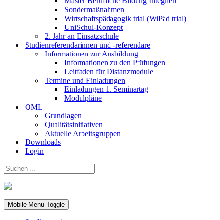
Master Berufliche Bildung Integriert
Sondermaßnahmen
Wirtschaftspädagogik trial (WiPäd trial)
UniSchul-Konzept
2. Jahr an Einsatzschule
Studienreferendarinnen und -referendare
Informationen zur Ausbildung
Informationen zu den Prüfungen
Leitfaden für Distanzmodule
Termine und Einladungen
Einladungen 1. Seminartag
Modulpläne
QML
Grundlagen
Qualitätsinitiativen
Aktuelle Arbeitsgruppen
Downloads
Login
Mobile Menu Toggle