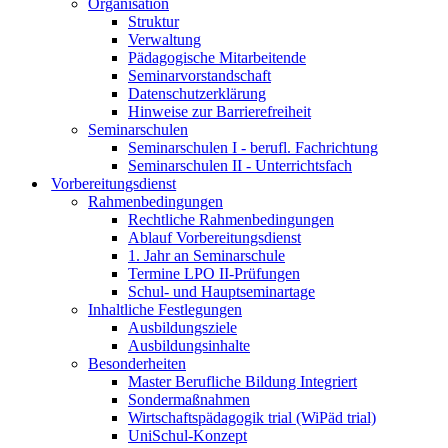
Organisation
Struktur
Verwaltung
Pädagogische Mitarbeitende
Seminarvorstandschaft
Datenschutzerklärung
Hinweise zur Barrierefreiheit
Seminarschulen
Seminarschulen I - berufl. Fachrichtung
Seminarschulen II - Unterrichtsfach
Vorbereitungsdienst
Rahmenbedingungen
Rechtliche Rahmenbedingungen
Ablauf Vorbereitungsdienst
1. Jahr an Seminarschule
Termine LPO II-Prüfungen
Schul- und Hauptseminartage
Inhaltliche Festlegungen
Ausbildungsziele
Ausbildungsinhalte
Besonderheiten
Master Berufliche Bildung Integriert
Sondermaßnahmen
Wirtschaftspädagogik trial (WiPäd trial)
UniSchul-Konzept