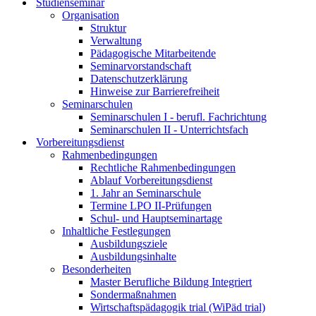
Studienseminar
Organisation
Struktur
Verwaltung
Pädagogische Mitarbeitende
Seminarvorstandschaft
Datenschutzerklärung
Hinweise zur Barrierefreiheit
Seminarschulen
Seminarschulen I - berufl. Fachrichtung
Seminarschulen II - Unterrichtsfach
Vorbereitungsdienst
Rahmenbedingungen
Rechtliche Rahmenbedingungen
Ablauf Vorbereitungsdienst
1. Jahr an Seminarschule
Termine LPO II-Prüfungen
Schul- und Hauptseminartage
Inhaltliche Festlegungen
Ausbildungsziele
Ausbildungsinhalte
Besonderheiten
Master Berufliche Bildung Integriert
Sondermaßnahmen
Wirtschaftspädagogik trial (WiPäd trial)